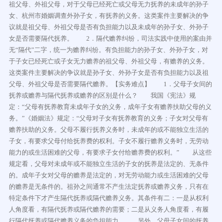
祖父母、外祖父母，对于父母已经死亡或父母无力抚养的未成年的孙子
女、杭州市婚姻调查外孙子女，有抚养的义务。这类案件主要解决的争
议就是祖父母、外祖父母是否有负担能力以及未成年的孙子女、外孙子
女是否需要隔代抚养。 2．隔代赡养纠纷，司法实践中使用的案由并
无“隔代”二字，统一为赡养纠纷。有负担能力的孙子女、外孙子女，对
于子女已经死亡或子女无力赡养的祖父母、外祖父母，有赡养的义务。
这类案件主要解决的争议就是孙子女、外孙子女是否有负担能力以及祖
父母、外祖父母是否需要隔代赡养。【实务难点】 1．父母子女间的
抚养或赡养与隔代抚养或赡养的区别是什么？ 我国《宪法》规
定：“父母有抚养教育未成年子女的义务，成年子女有赡养扶助父母的义
务。”《婚姻法》规定：“父母对子女有抚养教育的义务；子女对父母有
赡养扶助的义务。父母不履行抚养义务时，未成年的或不能独立生活的
子女，有要求父母付给抚养费的权利。子女不履行赡养义务时，无劳动
能力的或生活困难的父母，有要求子女付给赡养费的权利。” 从这些
规定看，父母对未成年或不能独立生活的子女的抚养是法定的、无条件
的。成年子女对父母的赡养是法定的，对无劳动能力或生活困难的父母
的赡养是无条件的。祖孙之间通常不产生法定抚养或赡养义务，只有在
特定条件下才产生隔代抚养或隔代赡养义务。其条件有二：一是从权利
人角度看，有隔代抚养或隔代赡养的需要；二是从义务人角度看，有履
行隔代抚养或隔代赡养义务的负担能力。 另外，父母子女间的抚养