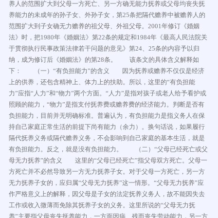
养人的范围扩大到父母一方死亡、另一方确无能力抚养或父母均丧失抚
养能力的未成年的孙子女、外孙子女，第25条把隔代赡养中被赡养人的
范围扩大到子女确无力赡养的祖父母、外祖父母。2001年修订《婚姻
法》时，把1980年《婚姻法》第22条的规定和1984年《最高人民法院关
于贯彻执行民事政策法律若干问题的意见》第24、25条的内容予以归
纳，成为修订后《婚姻法》的第28条。 该条文的具体含义解释如
下： （一）“有负担能力”的含义 因为抚养或赡养不仅仅是经济
上的供养，还包含精神上、体力上的扶助。所以，这里的“有负担能
力”应指“人力”和“物力”两个方面。“人力”是指对孩子或老人给予看护或
照顾的能力，“物力”是指支付抚养费或赡养费的经济能力。判断是否有
负担能力，目前并无明确标准。普遍认为，有负担能力是指义务人在保
持自己家庭正常生活的前提下尚有能力（余力）。换句话说，如果履行
隔代抚养义务或隔代赡养义务，不会影响到自己家庭的基本生活，就是
有负担能力。反之，就是没有负担能力。 （二）“父母已经死亡或父
母无力抚养”的含义 这里的“父母已经死亡”指父母双方死亡。父母一
方死亡并不必然导致另一方无力抚养子女。对于父母一方死亡，另一方
无力抚养子女的，应归属“父母无力抚养”这一情形。“父母无力抚养”应
作严格意义上的解释，因父母是子女的法定抚养义务人，故不能因失去
工作或收入微薄而免除其抚养子女的义务。这里所说的“父母无力抚
养”主要指父母丧失抚养能力，一方面因病、残而丧失劳动能力，另一方