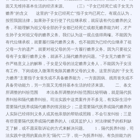
面又无维持基本生活的经济来源。 （三）“子女已经死亡或子女无力
赡养”的含义 这里的“子女已经死亡”指子女均已死亡。有观点认为，
按照我国法律，如果孙子女行使了代位继承权，就应该有代位赡养的义
务，不能理解为祖父母全部的子女都已经死亡或都无赡养能力时，才产
生孙子女对祖父母的赡养义务。我们认为这一观点值得商榷。不能因为
有代位继承权，就要履行隔代赡养义务。也不能因为已经代位继承了祖
父母一方的遗产，就要对祖父母的另一方履行赡养义务。因为只要祖父
母有子女履行赡养义务，就谈不上隔代赡养的问题。“子女无力赡养”应
作严格意义上的解释，子女是父母的法定赡养义务人，不能因为子女没
有工作、下岗或收入微薄而免除其赡养父母的义务。这里所说的“子女无
力赡养”主要指子女丧失或不具备赡养能力，一方面因病、残而丧失或不
具备劳动能力，另一方面又无维持基本生活的经济来源。 二、条文
所调整的纠纷范围 本法条所调整的纠纷范围比较明确，就是隔代抚
养纠纷和隔代赡养纠纷。司法实践中这类案件并不多见，有实际生活中
需要隔代抚养或隔代赡养的情况较少；二是需要隔代抚养或隔代赡养的
人实际已经得到义务人或其他亲朋的帮助或照顾，不会引发纠纷；三是
有些需要隔代抚养或隔代赡养的人（或其监护人）对法律赋予的权利缺
乏了解，或不愿采取诉讼的方式来解决问题。 1．隔代抚养纠纷，司
法实践中使用的案由并无“隔代”二字，统一为抚养纠纷。有负担能力的