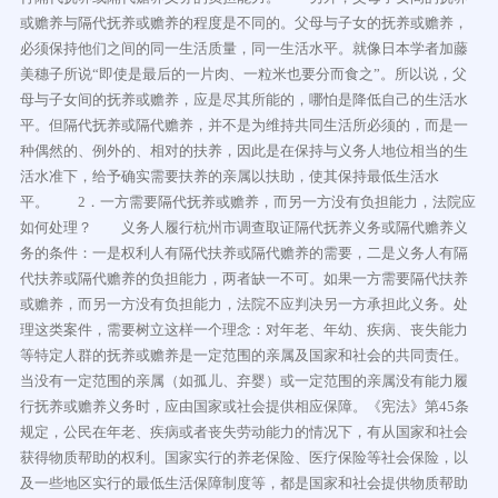
或赡养与隔代抚养或赡养的程度是不同的。父母与子女的抚养或赡养，
必须保持他们之间的同一生活质量，同一生活水平。就像日本学者加藤
美穗子所说“即使是最后的一片肉、一粒米也要分而食之”。所以说，父
母与子女间的抚养或赡养，应是尽其所能的，哪怕是降低自己的生活水
平。但隔代抚养或隔代赡养，并不是为维持共同生活所必须的，而是一
种偶然的、例外的、相对的扶养，因此是在保持与义务人地位相当的生
活水准下，给予确实需要扶养的亲属以扶助，使其保持最低生活水
平。 2．一方需要隔代抚养或赡养，而另一方没有负担能力，法院应
如何处理？ 义务人履行杭州市调查取证隔代抚养义务或隔代赡养义
务的条件：一是权利人有隔代扶养或隔代赡养的需要，二是义务人有隔
代扶养或隔代赡养的负担能力，两者缺一不可。如果一方需要隔代扶养
或赡养，而另一方没有负担能力，法院不应判决另一方承担此义务。处
理这类案件，需要树立这样一个理念：对年老、年幼、疾病、丧失能力
等特定人群的抚养或赡养是一定范围的亲属及国家和社会的共同责任。
当没有一定范围的亲属（如孤儿、弃婴）或一定范围的亲属没有能力履
行抚养或赡养义务时，应由国家或社会提供相应保障。《宪法》第45条
规定，公民在年老、疾病或者丧失劳动能力的情况下，有从国家和社会
获得物质帮助的权利。国家实行的养老保险、医疗保险等社会保险，以
及一些地区实行的最低生活保障制度等，都是国家和社会提供物质帮助