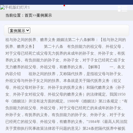
当前位置：
首页
>>
案例展示
祖与孙之间的抚养、赡养义务 婚姻法第二十八条解释：【祖与孙之间的
抚养、赡养义务】 第二十八条 有负担能力的祖父母、外祖父母，
对于父母已经死亡或父母无力抚养的未成年的孙子女、外孙子女，有抚
养的义务。有负担能力的孙子女、外孙子女，对于子女已经死亡或子女
无力赡养的祖父母、外祖父母，有赡养的义务。【解释】 一、条文
内容介绍 祖孙之间的扶养，又称隔代扶养，是指祖父母与孙子女、
外祖父母与外孙子女之间的扶养。本条就是关于隔代抚养义务（祖父
母、外祖父母对孙子女、外孙子女的抚养义务）和隔代赡养义务（孙子
女、外孙子女对祖父母、外祖父母的赡养义务）的法律规定。我国1950
年《婚姻法》并没有这方面的规定。1980年《婚姻法》第22条规定：“有
负担能力的祖父母、外祖父母，对于父母已经死亡的未成年的孙子女、
外孙子女，有抚养的义务。有负担能力的孙子女、外孙子女，对于子女
已经死亡的祖父母、外祖父母，有赡养的义务。”1984年《最高人民法院
关于贯彻执行民事政策法律若干问题的意见》第24条把隔代抚养中被抚