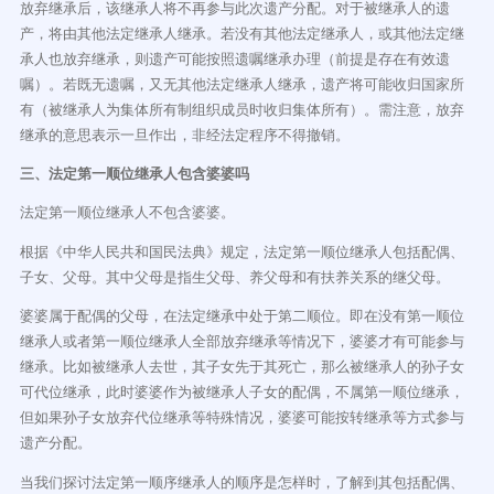
放弃继承后，该继承人将不再参与此次遗产分配。对于被继承人的遗
产，将由其他法定继承人继承。若没有其他法定继承人，或其他法定继
承人也放弃继承，则遗产可能按照遗嘱继承办理（前提是存在有效遗
嘱）。若既无遗嘱，又无其他法定继承人继承，遗产将可能收归国家所
有（被继承人为集体所有制组织成员时收归集体所有）。需注意，放弃
继承的意思表示一旦作出，非经法定程序不得撤销。
三、法定第一顺位继承人包含婆婆吗
法定第一顺位继承人不包含婆婆。
根据《中华人民共和国民法典》规定，法定第一顺位继承人包括配偶、
子女、父母。其中父母是指生父母、养父母和有扶养关系的继父母。
婆婆属于配偶的父母，在法定继承中处于第二顺位。即在没有第一顺位
继承人或者第一顺位继承人全部放弃继承等情况下，婆婆才有可能参与
继承。比如被继承人去世，其子女先于其死亡，那么被继承人的孙子女
可代位继承，此时婆婆作为被继承人子女的配偶，不属第一顺位继承，
但如果孙子女放弃代位继承等特殊情况，婆婆可能按转继承等方式参与
遗产分配。
当我们探讨法定第一顺序继承人的顺序是怎样时，了解到其包括配偶、