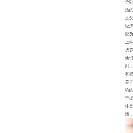
予以
活
是
经
应
上
抚
他
则
有
养
响
于
体
活