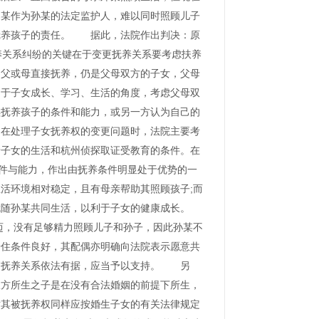
郑某作为孙某的法定监护人，难以同时照顾儿子
抚养孩子的责任。 据此，法院作出判决：原
养关系纠纷的关键在于变更抚养关系要考虑扶养
由父或母直接抚养，仍是父母双方的子女，父母
利于子女成长、学习、生活的角度，考虑父母双
续抚养孩子的条件和能力，或另一方认为自己的
。在处理子女抚养权的变更问题时，法院主要考
予子女的生活和杭州侦探取证受教育的条件。在
条件与能力，作出由抚养条件明显处于优势的一
活环境相对稳定，且有母亲帮助其照顾孩子;而
就随孙某共同生活，以利于子女的健康成长。
迈，没有足够精力照顾儿子和孙子，因此孙某不
居住条件良好，其配偶亦明确向法院表示愿意共
更抚养关系依法有据，应当予以支持。 另
双方所生之子是在没有合法婚姻的前提下所生，
对其被抚养权同样应按婚生子女的有关法律规定