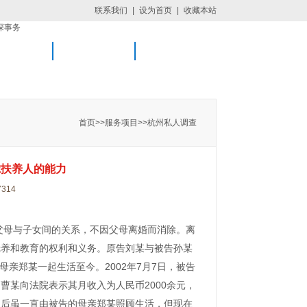
联系我们
|
设为首页
|
收藏本站
服务支持
在线留言
联系我们
首页
>>
服务项目
>>
杭州私人调查
虑扶养人的能力
314
父母与子女间的关系，不因父母离婚而消除。离
抚养和教育的权利和义务。原告刘某与被告孙某
母亲郑某一起生活至今。2002年7月7日，被告
某向法院表示其月收入为人民币2000余元，
后虽一直由被告的母亲郑某照顾生活，但现在