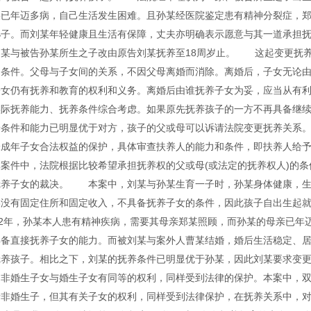
某已年迈多病，自己生活发生困难。且孙某经医院鉴定患有精神分裂症，
孙子。而刘某年轻健康且生活有保障，丈夫亦明确表示愿意与其一道承担
刘某与被告孙某所生之子改由原告刘某抚养至18周岁止。 这起变更抚
的条件。父母与子女间的关系，不因父母离婚而消除。离婚后，子女无论
子女仍有抚养和教育的权利和义务。离婚后由谁抚养子女为妥，应当从有
实际抚养能力、抚养条件综合考虑。如果原先抚养孩子的一方不再具备继
养条件和能力已明显优于对方，孩子的父或母可以诉请法院变更抚养关系
未成年子女合法权益的保护，具体审查扶养人的能力和条件，即扶养人给
体案件中，法院根据比较希望承担抚养权的父或母(或法定的抚养权人)的
抚养子女的裁决。 本案中，刘某与孙某生育一子时，孙某身体健康，生
某没有固定住所和固定收入，不具备抚养子女的条件，因此孩子自出生起
002年，孙某本人患有精神疾病，需要其母亲郑某照顾，而孙某的母亲已年
具备直接抚养子女的能力。而被刘某与案外人曹某结婚，婚后生活稳定、
抚养孩子。相比之下，刘某的抚养条件已明显优于孙某，因此刘某要求变
，非婚生子女与婚生子女有同等的权利，同样受到法律的保护。本案中，
于非婚生子，但其有关子女的权利，同样受到法律保护，在抚养关系中，