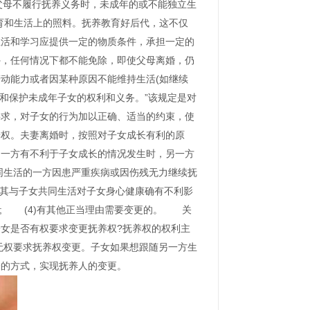
“父母不履行抚养义务时，未成年的或不能独立生
育和生活上的照料。抚养教育好后代，这不仅
活和学习应提供一定的物质条件，承担一定的
外，任何情况下都不能免除，即使父母离婚，仍
动能力或者因某种原因不能维持生活(如继续
和保护未成年子女的权利和义务。”该规定是对
要求，对子女的行为加以正确、适当的约束，使
权。夫妻离婚时，按照对子女成长有利的原
的一方有不利于子女成长的情况发生时，另一方
同生活的一方因患严重疾病或因伤残无力继续抚
或其与子女共同生活对子女身心健康确有不利影
的; (4)有其他正当理由需要变更的。 关
女是否有权要求变更抚养权?抚养权的权利主
无权要求抚养权变更。子女如果想跟随另一方生
讼的方式，实现抚养人的变更。