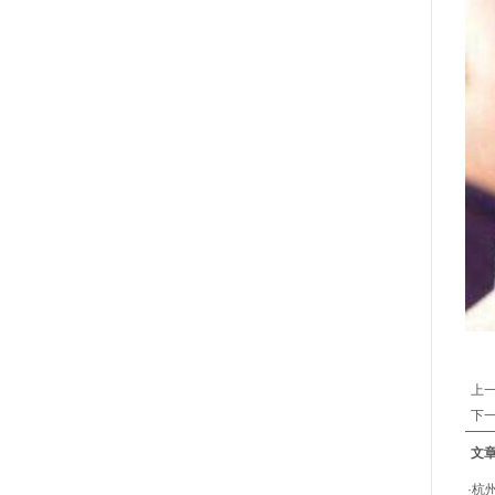
上
下
文
·
杭