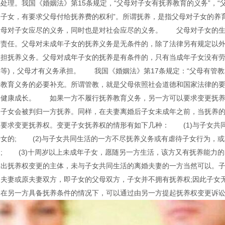
处理。我国《婚姻法》第15条规定，“父母对子女有抚养教育的义务”，
的子女，有要求父母付给抚养费的权利”。所谓抚养，是指父母对子女的养
父母对子女应尽的义务，同时也是对社会应尽的义务。 父母对子女的生
济责任。父母对未成年子女的抚养义务是无条件的，除了法律另有规定以
负担抚养义务。父母对成年子女的抚养是有条件的，只有当成年子女没有劳
学等)，父母才有义务承担。 我国《婚姻法》第17条规定：“父母有管教
养教育义务的必要补充。所谓管教，就是父母依照社会道德和国家法律的
们健康成长。 如果一方不履行抚养教育义务，另一方可以要求变更抚养
，子女会被判归一方抚养。同样，在夫妻离婚后子女未成年之前，当抚养
权要求变更抚养权。变更子女抚养权的情形有如下几种： (1)与子女共
子女的; (2)与子女共同生活的一方不尽抚养义务或有虐待子女行为，
的; (3)十周岁以上未成年子女，愿随另一方生活，该方又有抚养能力
提出抚养权变更的主体，未与子女共同生活的离婚夫妻的一方当然可以。子
是夫妻或原夫妻双方，即子女的父母双方，子女并不拥有抚养权;因此子女
，在另一方具备抚养条件的情况下，可以通过由另一方提起抚养权变更诉