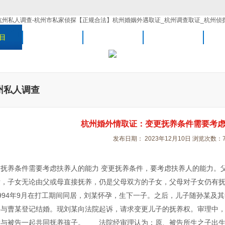
目
常见问题
新闻中心
案例展示
州私人调查
杭州婚外情取证：变更抚养条件需要考
发布日期： 2023年12月10日 浏览次数：7
更抚养条件需要考虑扶养人的能力 变更抚养条件，要考虑扶养人的能力。
后，子女无论由父或母直接抚养，仍是父母双方的子女，父母对子女仍有
994年9月在打工期间同居，刘某怀孕，生下一子。之后，儿子随孙某及其
某与曹某登记结婚。现刘某向法院起诉，请求变更儿子的抚养权。审理中，曹
意与被告一起共同抚养孩子。 法院经审理认为：原、被告所生之子出生