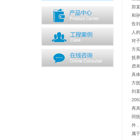
郑
和
告
人
对
方
抚
虑
具
方
刘
2
再
同
外
属